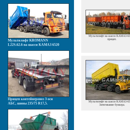
Мультилифт на шасси КАМАЗ-65
прицеп.
Мультилифт KROMANN
L22S.62.6 на шасси КАМАЗ 6520
Прицеп контейнеровоз 3 оси
Мультилифт на шасси КАМАЗ-65
АБС, шины 235/75 R17,5.
Затягивание бункера.